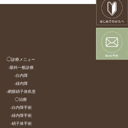
◯
診療メニュー
-
眼科一般診療
-
白内障
-
緑内障
-
網膜硝子体疾患
◯治療
-
白内障手術
-
緑内障手術
-
硝子体手術