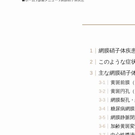
ホーム
診療メニュー
網膜硝子体疾患
網膜硝子体疾
このような症
主な網膜硝子
黄斑前膜（
黄斑円孔（
網膜裂孔・
糖尿病網膜
網膜静脈閉
加齢黄斑変
中心性漿液