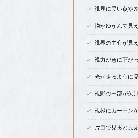
視界に黒い点や
物がゆがんで見
視界の中心が見
視力が急に下が
光が走るように
視野の一部が欠
視界にカーテン
片目で見ると見