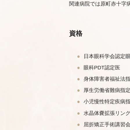
関連病院では原町赤十字
資格
日本眼科学会認定
眼科PDT認定医
身体障害者福祉法
厚生労働省難病指
小児慢性特定疾病
水晶体嚢拡張リング
屈折矯正手術講習