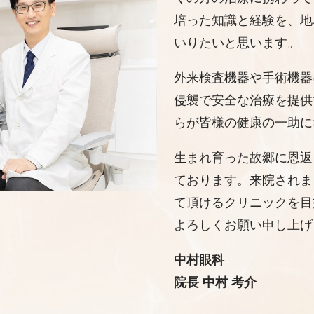
培った知識と経験を、地
いりたいと思います。
外来検査機器や手術機器
侵襲で安全な治療を提供
らが皆様の健康の一助に
生まれ育った故郷に恩返
ております。来院されま
て頂けるクリニックを目
よろしくお願い申し上げ
中村眼科
院長 中村 考介