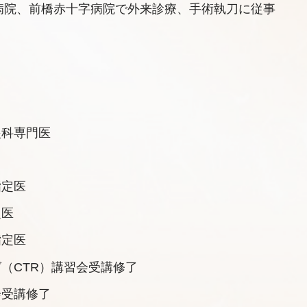
病院、前橋赤十字病院で外来診療、手術執刀に従事
眼科専門医
指定医
定医
指定医
（CTR）講習会受講修了
会受講修了