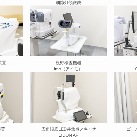
細隙灯顕微鏡
装置
視野検査機器
imo（アイモ）
装置
広角眼底LED共焦点スキャナ
ゴー
EIDON AF