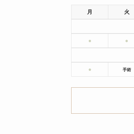
月
火
●
●
●
手術