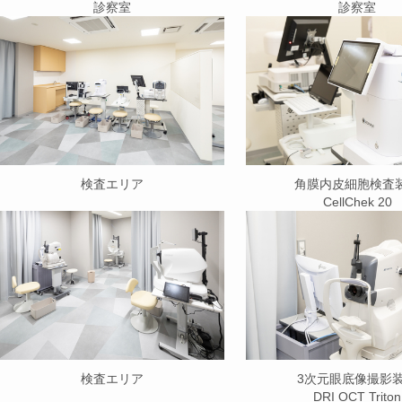
診察室
診察室
検査エリア
角膜内皮細胞検査
CellChek 20
検査エリア
3次元眼底像撮影
DRI OCT Triton