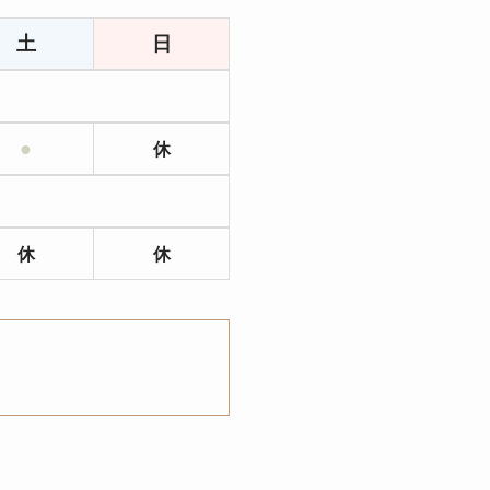
土
日
●
休
休
休