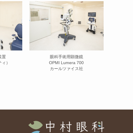
装置
眼科手術用顕微鏡
ニティ）
OPMI Lumera 700
カールツァイス社