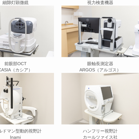
細隙灯顕微鏡
視力検査機器
前眼部OCT
眼軸長測定器
CASIA（カシア）
ARGOS（アルゴス）
ルドマン型動的視野計
ハンフリー視野計
Inami
カールツァイス社