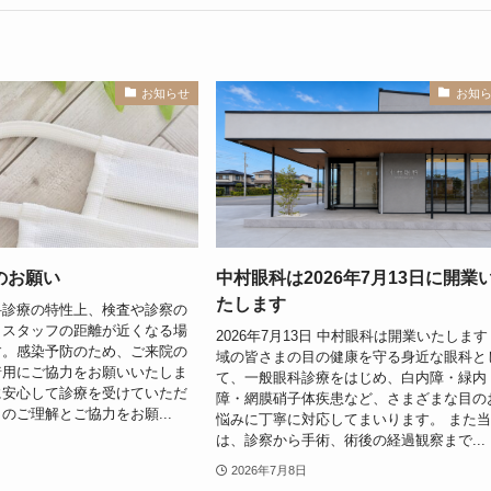
お知らせ
お知
のお願い
中村眼科は2026年7月13日に開業
たします
科診療の特性上、検査や診察の
とスタッフの距離が近くなる場
2026年7月13日 中村眼科は開業いたします
す。感染予防のため、ご来院の
域の皆さまの目の健康を守る身近な眼科と
着用にご協力をお願いいたしま
て、一般眼科診療をはじめ、白内障・緑内
に安心して診療を受けていただ
障・網膜硝子体疾患など、さまざまな目の
のご理解とご協力をお願...
悩みに丁寧に対応してまいります。 また
は、診察から手術、術後の経過観察まで...
2026年7月8日