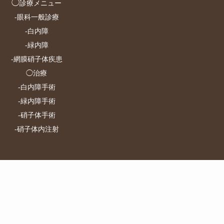
◯
診療メニュー
-
眼科一般診療
-
白内障
-
緑内障
-
網膜硝子体疾患
◯治療
-
白内障手術
-
緑内障手術
-
硝子体手術
-
硝子体内注射