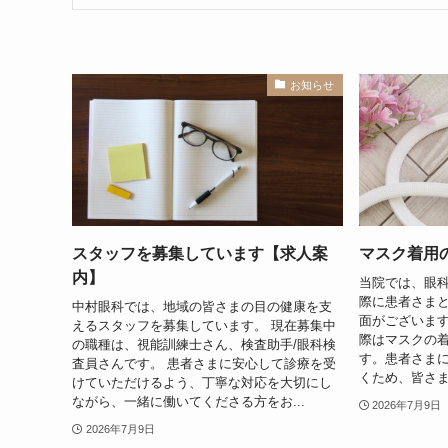
お知らせ
スタッフを募集しています【求人案
マスク着用
内】
当院では、眼
際に患者さま
中村眼科では、地域の皆さまの目の健康を支
面がございま
えるスタッフを募集しています。 現在募集中
際はマスクの
の職種は、視能訓練士さん、検査助手/眼科検
す。患者さま
査員さんです。 患者さまに安心して診療を受
くため、皆さま
けていただけるよう、丁寧な対応を大切にし
ながら、一緒に働いてくださる方をお...
2026年7月9日
2026年7月9日